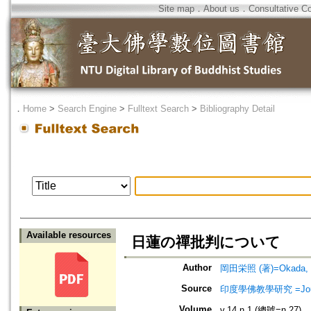
Site map
．
About us
．
Consultative C
．
Home
>
Search Engine
>
Fulltext Search
>
Bibliography Detail
Available resources
日蓮の禪批判について
Author
岡田栄照 (著)=Okada, Ei
Source
印度學佛教學研究 =Journal 
Volume
v.14 n.1 (總號=n.27)