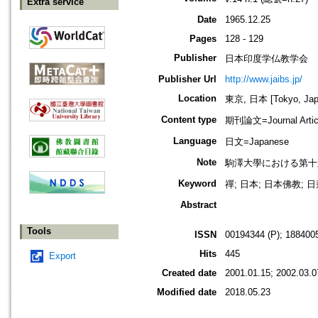
Extra service
Date
1965.12.25
Pages
128 - 129
Publisher
日本印度学仏教学会
Publisher Url
http://www.jaibs.jp/
Location
東京, 日本 [Tokyo, Jap
Content type
期刊論文=Journal Artic
Language
日文=Japanese
Note
駒澤大學における第十六回學術大會紀
Keyword
禪; 日本; 日本佛教; 
Abstract
Tools
ISSN
00194344 (P); 1884005
Hits
445
Export
Created date
2001.01.15; 2002.03.0
Modified date
2018.05.23