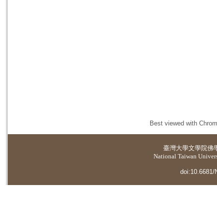
Best viewed with Chrome
臺灣大學
文學院佛
National Taiwan Universi
doi:10.6681