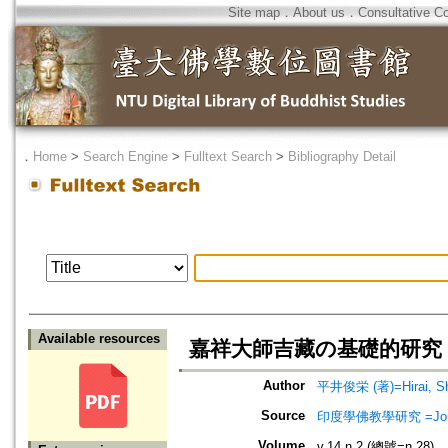
Site map
．
About us
．
Consultative C
．
Home
>
Search Engine
>
Fulltext Search
>
Bibliography Detail
Available resources
嘉祥大師吉藏の基礎的研究 
Author
平井俊栄 (著)=Hirai, Shu
Source
印度學佛教學研究 =Journal 
Volume
v.14 n.2 (總號=n.28)