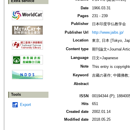
Extra service
Date
1966.03.31
Pages
231 - 239
Publisher
日本印度学仏教学会
Publisher Url
http://www.jaibs.jp/
Location
東京, 日本 [Tokyo, Jap
Content type
期刊論文=Journal Artic
Language
日文=Japanese
Note
This entry is cop
Keyword
吉藏の著作; 中國佛教;
Abstract
Tools
ISSN
00194344 (P); 1884005
Hits
651
Export
Created date
2002.01.14
Modified date
2018.05.25