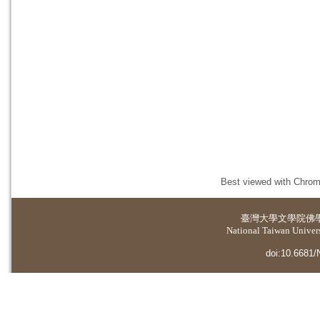
Best viewed with Chrome
臺灣大學
文學院佛
National Taiwan Universi
doi:10.6681