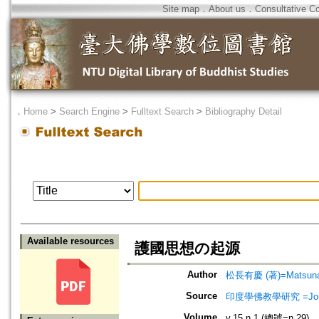
Site map
．
About us
．
Consultative C
．
Home
>
Search Engine
>
Fulltext Search
>
Bibliography Detail
Available resources
護國思想の起源
Author
松長有慶 (著)=Matsunaga
Source
印度學佛教學研究 =Journal 
Volume
v.15 n.1 (總號=n.29)