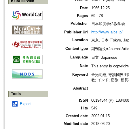
Extra service
Date
1966.12.25
Pages
69 - 78
Publisher
日本印度学仏教学会
Publisher Url
http://www.jaibs.jp/
Location
東京, 日本 [Tokyo, Jap
Content type
期刊論文=Journal Artic
Language
日文=Japanese
Note
This entry is cop
Keyword
金光明經; 守護國界主陀
教; インド; 密教; 松
Abstract
Tools
ISSN
00194344 (P); 1884005
Export
Hits
549
Created date
2002.01.15
Modified date
2018.06.20