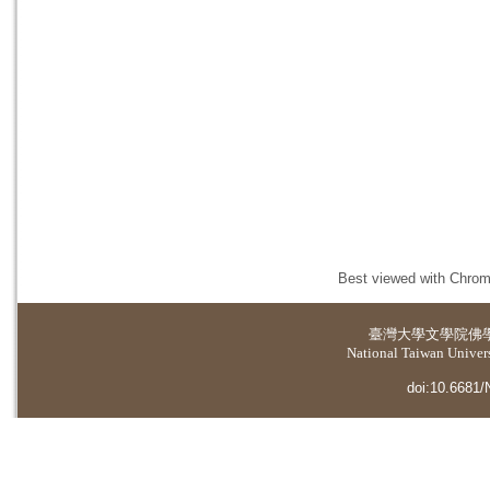
Best viewed with Chrome
臺灣大學
文學院佛
National Taiwan Universi
doi:10.6681