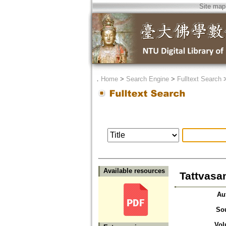
Site map
．
Home
>
Search Engine
>
Fulltext Search
Available resources
Tattva
Au
So
Vol