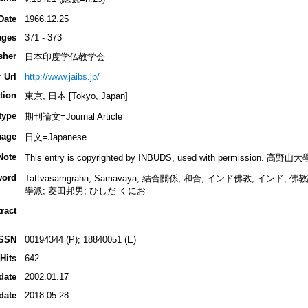
Date
1966.12.25
ages
371 - 373
sher
日本印度学仏教学会
 Url
http://www.jaibs.jp/
tion
東京, 日本 [Tokyo, Japan]
type
期刊論文=Journal Article
uage
日文=Japanese
Note
This entry is copyrighted by INBUDS, used with permis
word
Tattvasamgraha; Samavaya; 結合關係; 和合; インド佛教; インド
學派; 菱田邦男; ひしだ くにお
ract
ISSN
00194344 (P); 18840051 (E)
Hits
642
date
2002.01.17
date
2018.05.28