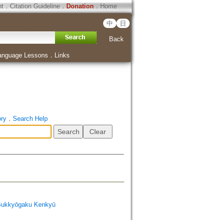
ht
．
Citation Guideline
．
Donation
．
Home
中
日
Back
anguage Lessons
．
Links
ory
．
Search Help
Bukkyōgaku Kenkyū