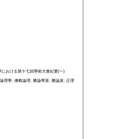
sion. 高野山大學における第十七回學術大會紀要(一)
; 佛教論理學; 佛教論理; 勝論學派; 勝論派; 正理