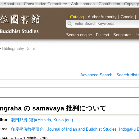
．
About us
．
Consultative Committee
．
Ask Librarian
．
Contribution
．
Copyrig
｜
Catalog
｜
Author Authority
｜
Google
｜
Search engine
．
Fulltext
．
Scriptures
．
L
>
Bibliography Detail
Advanced Search
．
Search Hist
samgraha の samavaya 批判について
thor
菱田邦男 (著)=Hishida, Kunio (au.)
urce
印度學佛教學研究 =Journal of Indian and Buddhist Studies=Indogaku 
ume
v.15 n.1 (總號=n.29)