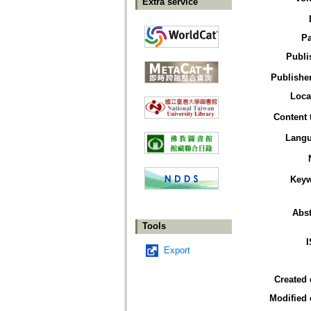
Extra service
P
Publi
Publisher
Loca
Content 
Lang
Key
Abst
Tools
Export
Created 
Modified 