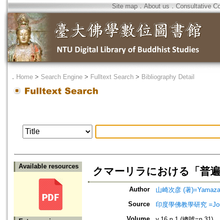
Site map
．
About us
．
Consultative C
．
Home
>
Search Engine
>
Fulltext Search
>
Bibliography Detail
Available resources
クマーリラにおける「普遍
Author
山崎次彦 (著)=Yamazaki,
Source
印度學佛教學研究 =Journal 
Volume
v.16 n.1 (總號=n.31)