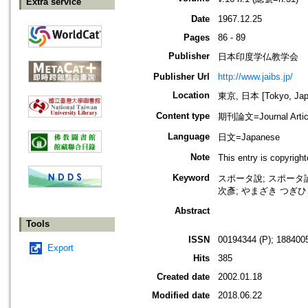
Extra service
Date
1967.12.25
Pages
86 - 89
Publisher
日本印度学仏教学会
Publisher Url
http://www.jaibs.jp/
Location
東京, 日本 [Tokyo, Jap
Content type
期刊論文=Journal Artic
Language
日文=Japanese
Note
This entry is cop
Keyword
スポータ說; スポータ論;
次彥; やまざき つぎ
Abstract
Tools
ISSN
00194344 (P); 1884005
Export
Hits
385
Created date
2002.01.18
Modified date
2018.06.22