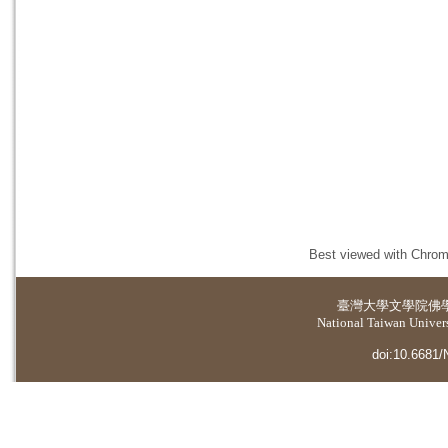
Best viewed with Chrome
臺灣大學
文學院佛
National Taiwan Universi
doi:10.6681