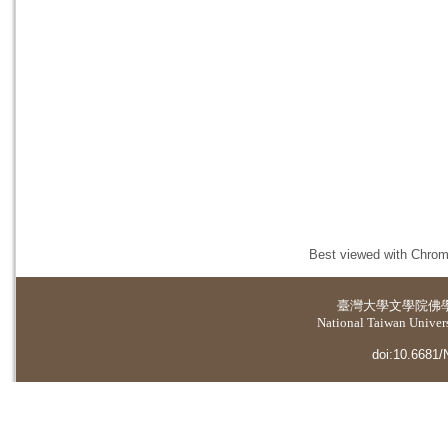
Best viewed with Chrome
臺灣大學
文學院佛
National Taiwan Universi
doi:10.6681