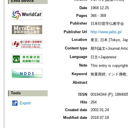
Extra service
Date
1968.12.25
Pages
366 - 369
Publisher
日本印度学仏教学会
Publisher Url
http://www.jaibs.jp/
Location
東京, 日本 [Tokyo, Jap
Content type
期刊論文=Journal Artic
Language
日文=Japanese
Note
This entry is cop
Keyword
無量壽經; インド佛教;
Abstract
Tools
ISSN
00194344 (P); 1884005
Hits
264
Export
Created date
2002.01.24
Modified date
2018.07.18