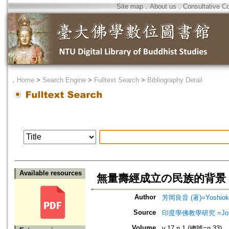
Site map
．
About us
．
Consultative C
．
Home
>
Search Engine
>
Fulltext Search
>
Bibliography Detail
Available resources
無量壽經成立の民族的背景
Author
芳岡良音 (著)=Yoshioka,
Source
印度學佛教學研究 =Journal 
Volume
v.17 n.1 (總號=n.33)