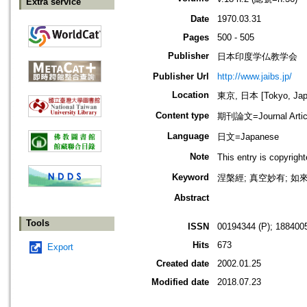
Extra service
Date
1970.03.31
Pages
500 - 505
Publisher
日本印度学仏教学会
Publisher Url
http://www.jaibs.jp/
Location
東京, 日本 [Tokyo, Jap
Content type
期刊論文=Journal Artic
Language
日文=Japanese
Note
This entry is cop
Keyword
涅槃經; 真空妙有; 如來
Abstract
Tools
ISSN
00194344 (P); 1884005
Hits
673
Export
Created date
2002.01.25
Modified date
2018.07.23