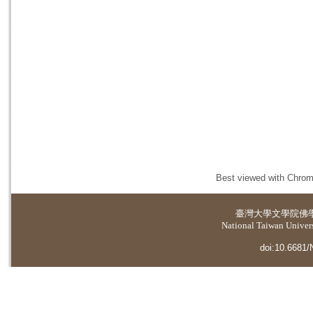
Best viewed with Chrome
臺灣大學
文學院佛
National Taiwan Universi
doi:10.6681