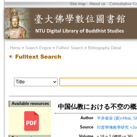
Site map
．
About us
．
Consultative C
．
Home
>
Search Engine
>
Fulltext Search
>
Bibliography Detail
Available resources
中国仏教における不空の概
Author
平井俊栄 (著)=Hirai, Shu
Source
印度學佛教學研究 =Journal 
Volume
v.18 n.2 (總號=n.36)