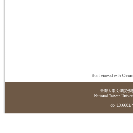
Best viewed with Chrome
臺灣大學
文學院佛
National Taiwan Universi
doi:10.6681