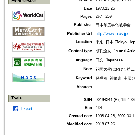
Extra service
Date
1970.12.25
Pages
267 - 269
Publisher
日本印度学仏教学会
Publisher Url
http://www.jaibs.jp/
Location
東京, 日本 [Tokyo, Jap
Content type
期刊論文=Journal Artic
Language
日文=Japanese
Note
花園大學における第二十一回學術大會
Keyword
習禪者; 神僊家; 中國; 魏晉
Abstract
Tools
ISSN
00194344 (P); 1884005
Hits
434
Export
Created date
1998.04.28; 2002.03.1
Modified date
2018.07.26