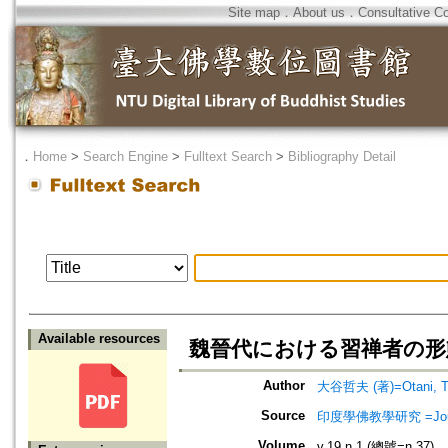
Site map
．
About us
．
Consultative C
．
Home
>
Search Engine
>
Fulltext Search
>
Bibliography Detail
Available resources
魏晉代における習禅者の形態
Author
大谷哲夫 (著)=Otani, Tet
Source
印度學佛教學研究 =Journal 
Volume
v.19 n.1 (總號=n.37)