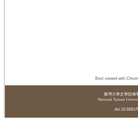
Best viewed with Chrome
臺灣大學
文學院佛
National Taiwan Universi
doi:10.6681