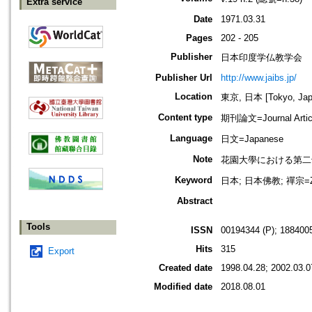
Extra service
Date
1971.03.31
Pages
202 - 205
Publisher
日本印度学仏教学会
Publisher Url
http://www.jaibs.jp/
Location
東京, 日本 [Tokyo, Jap
Content type
期刊論文=Journal Artic
Language
日文=Japanese
Note
花園大學における第二十一回學術大會
Keyword
日本; 日本佛教; 禪宗=Zen
Abstract
Tools
ISSN
00194344 (P); 1884005
Hits
315
Export
Created date
1998.04.28; 2002.03.0
Modified date
2018.08.01