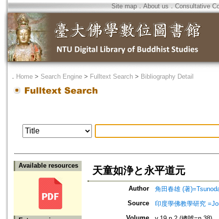
Site map
．
About us
．
Consultative C
．
Home
>
Search Engine
>
Fulltext Search
>
Bibliography Detail
Available resources
天童如浄と永平道元
Author
角田春雄 (著)=Tsunoda, 
Source
印度學佛教學研究 =Journal 
Volume
v.19 n.2 (總號=n.38)