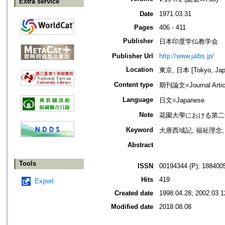
Extra service
Date
1971.03.31
Pages
406 - 411
Publisher
日本印度学仏教学会
Publisher Url
http://www.jaibs.jp/
Location
東京, 日本 [Tokyo, Jap
Content type
期刊論文=Journal Artic
Language
日文=Japanese
Note
花園大學における第二十一回學術大會
Keyword
大唐西域記; 福祉理念; イ
Abstract
Tools
ISSN
00194344 (P); 1884005
Hits
419
Export
Created date
1998.04.28; 2002.03.1
Modified date
2018.08.08