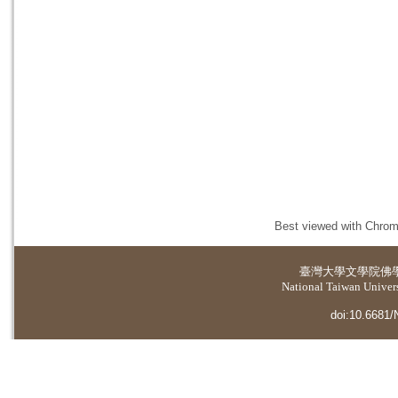
Best viewed with Chrome
臺灣大學
文學院佛
National Taiwan Universi
doi:10.6681