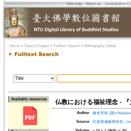
Site map
．
About us
．
Consultative C
．
Home
>
Search Engine
>
Fulltext Search
>
Bibliography Detail
Available resources
仏教における福祉理念 - 
Author
橋本芳契 (著)=Hashimoto
Source
印度學佛教學研究 =Journal 
Volume
v.19 n.2 (總號=n.38)