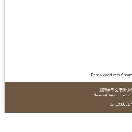
Best viewed with Chrome
臺灣大學
文學院佛
National Taiwan Universi
doi:10.6681