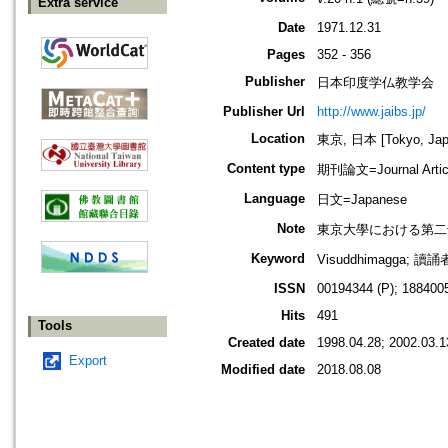
Extra service
Date
1971.12.31
Pages
352 - 356
Publisher
日本印度学仏教学会
Publisher Url
http://www.jaibs.jp/
Location
東京, 日本 [Tokyo, Jap
Content type
期刊論文=Journal Artic
Language
日文=Japanese
Note
東京大學における第二十二回學術大會
Keyword
Visuddhimagga; 
ISSN
00194344 (P); 1884005
Hits
491
Tools
Created date
1998.04.28; 2002.03.1
Export
Modified date
2018.08.08