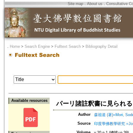
Site map
．
About us
．
Consultative C
．
Home
>
Search Engine
>
Fulltext Search
>
Bibliography Detail
Available resources
パーリ諸註釈書に見られる B
Author
森祖道 (著)=Mori, Sodo 
Source
印度學佛教學研究 =Journal 
Volume
v.20 n.1 (總號=n.39)