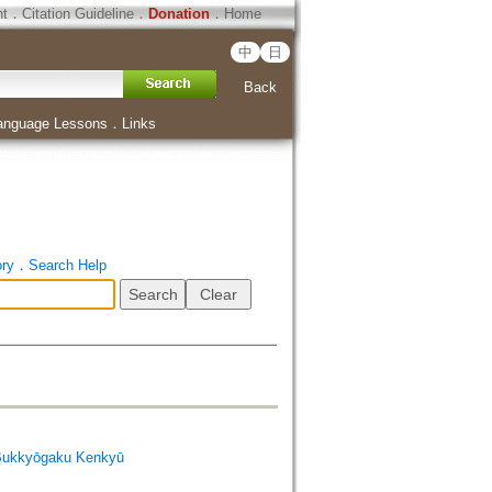
ht
．
Citation Guideline
．
Donation
．
Home
中
日
Back
anguage Lessons
．
Links
ory
．
Search Help
Bukkyōgaku Kenkyū