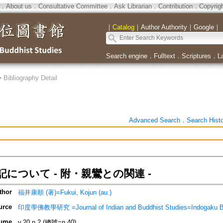
．
About us
．
Consultative Committee
．
Ask Librarian
．
Contribution
．
Copyrig
｜
Catalog
｜
Author Authority
｜
Google
｜
Search engine
．
Fulltext
．
Scriptures
．
L
>
Bibliography Detail
Advanced Search
．
Search Hist
について - 附・親鸞との関連 -
thor
福井康順 (著)=Fukui, Kojun (au.)
urce
印度學佛教學研究 =Journal of Indian and Buddhist Studies=Indogaku 
ume
v.20 n.2 (總號=n.40)