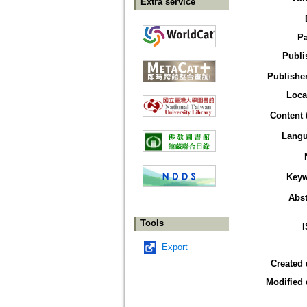
Extra service
P
Publi
Publisher
Loca
Content 
Lang
Key
Abst
Tools
Export
Created 
Modified 