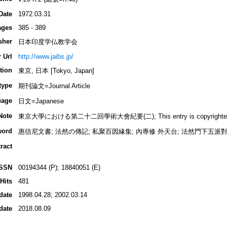
Date
1972.03.31
ages
385 - 389
sher
日本印度学仏教学会
 Url
http://www.jaibs.jp/
tion
東京, 日本 [Tokyo, Japan]
type
期刊論文=Journal Article
uage
日文=Japanese
Note
東京大學における第二十二回學術大會紀要(二); This entry is copyrighted by I
word
惠信尼文書; 法然の傳記; 私聚百因緣集; 內專修 外天台; 法然門下五派對立;
ract
ISSN
00194344 (P); 18840051 (E)
Hits
481
date
1998.04.28; 2002.03.14
date
2018.08.09