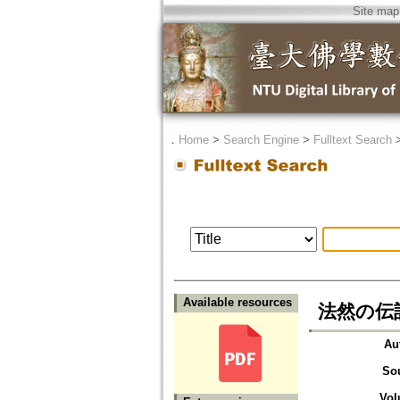
Site map
．
Home
>
Search Engine
>
Fulltext Search
Available resources
法然の伝記
Au
So
Vol