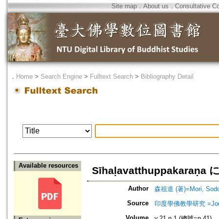
Site map
．
About us
．
Consultative C
．
Home
>
Search Engine
>
Fulltext Search
>
Bibliography Detail
Available resources
Sīhaḷavatthuppakaraṇ
Author
森祖道 (著)=Mori, Sodo 
Source
印度學佛教學研究 =Journal 
Volume
v.21 n.1 (總號=n.41)