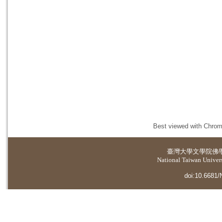
Best viewed with Chrome
臺灣大學
文學院佛
National Taiwan Universi
doi:10.6681