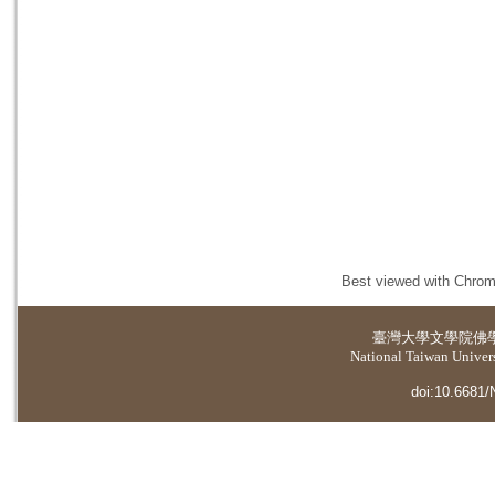
Best viewed with Chrome
臺灣大學
文學院佛
National Taiwan Universi
doi:10.6681