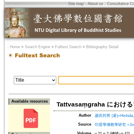
Site map
．
About us
．
Consultative C
．
Home
>
Search Engine
>
Fulltext Search
>
Bibliography Detail
Available resources
Tattvasaṃgraha にお
Author
菱田邦男 (著)=Hishida, K
Source
印度學佛教學研究 =Journal 
Volume
v.21 n.2 (總號=n.42)