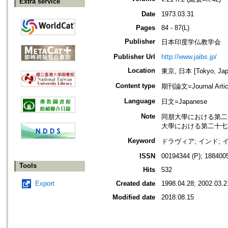
Extra service
Date
1973.03.31
Pages
84 - 87(L)
Publisher
日本印度学仏教学会
Publisher Url
http://www.jaibs.jp/
Location
東京, 日本 [Tokyo, Jap
Content type
期刊論文=Journal Artic
Language
日文=Japanese
Note
同朋大學における第二十三回學術大
大學における第二十七回學術大會紀要
Keyword
ドラヴィア; インド; 
ISSN
00194344 (P); 1884005
Tools
Hits
532
Export
Created date
1998.04.28; 2002.03.2
Modified date
2018.08.15