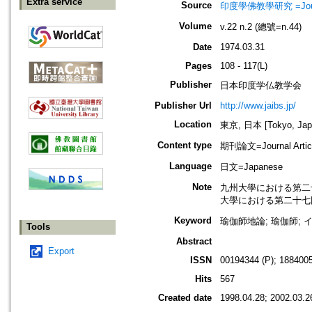
Extra service
Source
印度學佛教學研究 =Journal 
Volume
v.22 n.2 (總號=n.44)
Date
1974.03.31
Pages
108 - 117(L)
Publisher
日本印度学仏教学会
Publisher Url
http://www.jaibs.jp/
Location
東京, 日本 [Tokyo, Jap
Content type
期刊論文=Journal Artic
Language
日文=Japanese
Note
九州大學における第二十四回學術大會
大學における第二十七回學術大會紀要
Keyword
瑜伽師地論; 瑜伽師; 
Tools
Abstract
Export
ISSN
00194344 (P); 1884005
Hits
567
Created date
1998.04.28; 2002.03.2