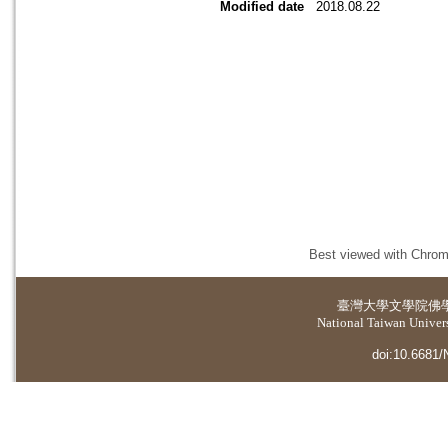
Modified date
2018.08.22
Best viewed with Chrome
臺灣大學
文學院佛
National Taiwan Universi
doi:10.6681