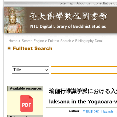
Site map
．
About us
．
Consultative C
．
Home
>
Search Engine
>
Fulltext Search
>
Bibliography Detail
Available resources
瑜伽行唯識学派における入無相方便
laksana in the Yogacara-
Author
早島理 (著)=Hayashima,