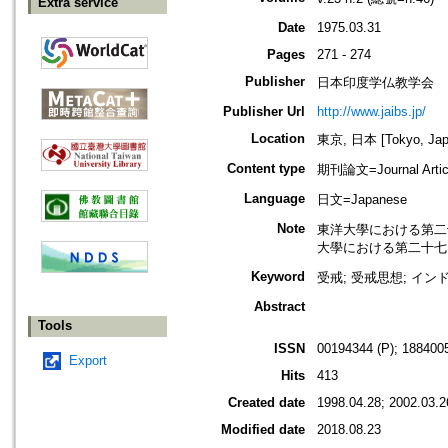
Extra service
Date
1975.03.31
Pages
271 - 274
Publisher
日本印度学仏教学会
Publisher Url
http://www.jaibs.jp/
Location
東京, 日本 [Tokyo, Jap
Content type
期刊論文=Journal Artic
Language
日文=Japanese
Note
東洋大學における第二十五回學術大
大學における第二十七回學術大會紀要
Keyword
受戒; 受戒思想; イン
Abstract
Tools
ISSN
00194344 (P); 1884005
Export
Hits
413
Created date
1998.04.28; 2002.03.2
Modified date
2018.08.23