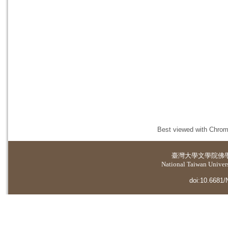
Best viewed with Chrome
臺灣大學
文學院佛
National Taiwan Universi
doi:10.6681