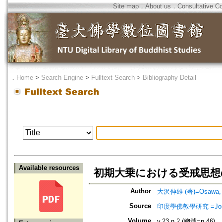
Site map
．
About us
．
Consultative C
．
Home
>
Search Engine
>
Fulltext Search
>
Bibliography Detail
Available resources
初期大乗における受戒思想
Author
大沢伸雄 (著)=Osawa, N
Source
印度學佛教學研究 =Journal 
Volume
v.23 n.2 (總號=n.46)