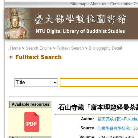
Site map
．
About us
．
Consultative C
．
Home
>
Search Engine
>
Fulltext Search
>
Bibliography Detail
Available resources
石山寺蔵「唐本理趣経曼荼
Author
福田亮成 (著)=Fukuda, R
Source
印度學佛教學研究 =Journal 
Volume
v.24 n.2 (總號=n.48)