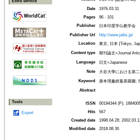
Extra service
Date
1976.03.31
Pages
96 - 101
Publisher
日本印度学仏教学会
Publisher Url
http://www.jaibs.jp/
Location
東京, 日本 [Tokyo, Jap
Content type
期刊論文=Journal Artic
Language
日文=Japanese
Note
大谷大學における第二十六回學術大會
Keyword
唐本理趣經曼荼羅圖; 理
Abstract
Tools
ISSN
00194344 (P); 1884005
Hits
567
Export
Created date
1998.04.28; 2002.03.1
Modified date
2018.08.30