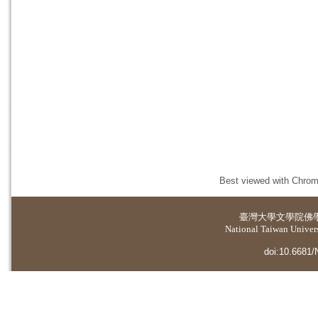
Best viewed with Chrome
臺灣大學
文學院佛
National Taiwan Universi
doi:10.6681