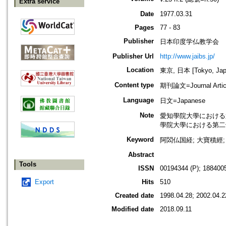
Extra service
Date
1977.03.31
Pages
77 - 83
Publisher
日本印度学仏教学会
Publisher Url
http://www.jaibs.jp/
Location
東京, 日本 [Tokyo, Jap
Content type
期刊論文=Journal Artic
Language
日文=Japanese
Note
愛知學院大學における第二十七回學
學院大學における第二十七回學術大會
Keyword
阿閦仏国経; 大寶積經; V
Abstract
Tools
ISSN
00194344 (P); 1884005
Export
Hits
510
Created date
1998.04.28; 2002.04.2
Modified date
2018.09.11