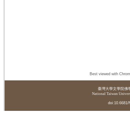
Best viewed with Chrome
臺灣大學
文學院佛
National Taiwan Universi
doi:10.6681