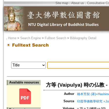
Site map
．
About us
．
Consultative C
．
Home
>
Search Engine
>
Fulltext Search
>
Bibliography Detail
Available resources
方等 (Vaipulya) 時の
Author
橋本芳契 (著)=Hashimoto
Source
印度學佛教學研究 =Journal 
Volume
v.25 n.2 (總號=n.50)