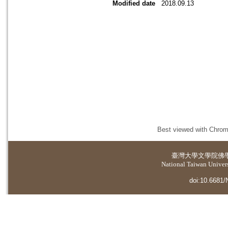
Modified date
2018.09.13
Best viewed with Chrome
臺灣大學
文學院佛
National Taiwan Universi
doi:10.6681