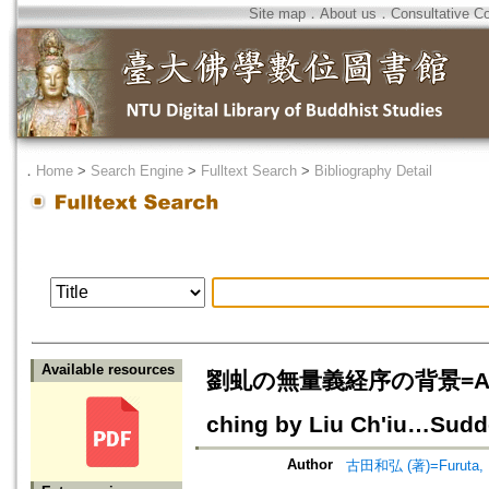
Site map
．
About us
．
Consultative C
．
Home
>
Search Engine
>
Fulltext Search
>
Bibliography Detail
Available resources
劉虬の無量義経序の背景=A Histori
ching by Liu Ch'iu…Sudd
Author
古田和弘 (著)=Furuta, Ka