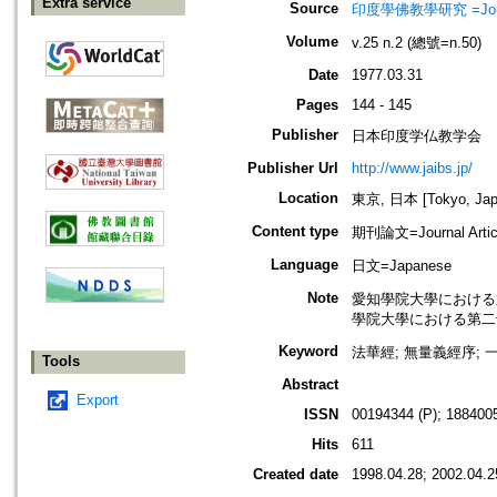
Extra service
Source
印度學佛教學研究 =Journal 
Volume
v.25 n.2 (總號=n.50)
Date
1977.03.31
Pages
144 - 145
Publisher
日本印度学仏教学会
Publisher Url
http://www.jaibs.jp/
Location
東京, 日本 [Tokyo, Jap
Content type
期刊論文=Journal Artic
Language
日文=Japanese
Note
愛知學院大學における第二十七回學
學院大學における第二十七回學術大會
Keyword
法華經; 無量義經序; 一
Tools
Abstract
Export
ISSN
00194344 (P); 1884005
Hits
611
Created date
1998.04.28; 2002.04.2