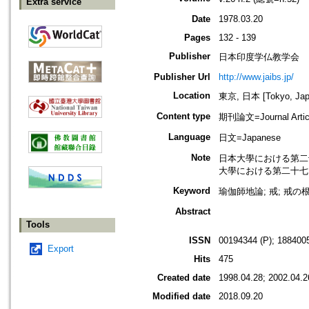
Extra service
Date
1978.03.20
Pages
132 - 139
Publisher
日本印度学仏教学会
Publisher Url
http://www.jaibs.jp/
Location
東京, 日本 [Tokyo, Jap
Content type
期刊論文=Journal Artic
Language
日文=Japanese
Note
日本大學における第二十八回學術大
大學における第二十七回學術大會紀要
Keyword
瑜伽師地論; 戒; 戒の根
Abstract
Tools
ISSN
00194344 (P); 1884005
Export
Hits
475
Created date
1998.04.28; 2002.04.2
Modified date
2018.09.20