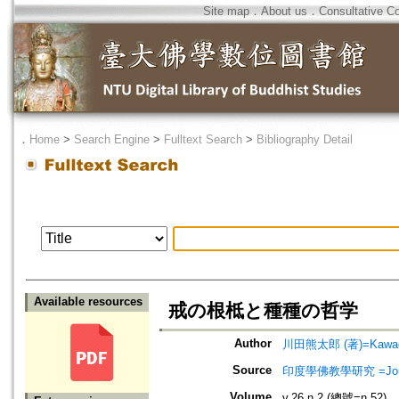
Site map
．
About us
．
Consultative C
．
Home
>
Search Engine
>
Fulltext Search
>
Bibliography Detail
Available resources
戒の根柢と種種の哲学
Author
川田熊太郎 (著)=Kawada,
Source
印度學佛教學研究 =Journal 
Volume
v.26 n.2 (總號=n.52)