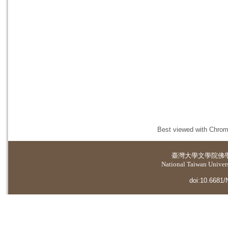
Best viewed with Chrome
臺灣大學
文學院佛
National Taiwan Universi
doi:10.6681