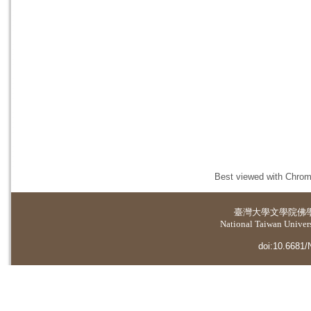
Best viewed with Chrome
臺灣大學
文學院佛
National Taiwan Universi
doi:10.6681