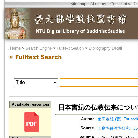
Site map
．
About us
．
Consultative C
．
Home
>
Search Engine
>
Fulltext Search
>
Bibliography Detail
Available resources
日本書紀の仏教伝来につい
Author
角田春雄 (著)=Tsunoda, 
Source
印度學佛教學研究 =Journal 
Volume
v.26 n.2 (總號=n.52)