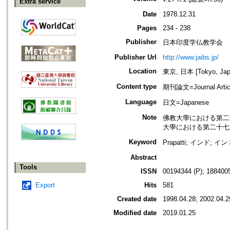
Extra service
Date
1978.12.31
Pages
234 - 238
Publisher
日本印度学仏教学会
Publisher Url
http://www.jaibs.jp/
Location
東京, 日本 [Tokyo, Jap
Content type
期刊論文=Journal Artic
Language
日文=Japanese
Note
佛教大學における第二十九回學術大
大學における第二十七回學術大會紀要
Keyword
Prapatti; インド;
Abstract
Tools
ISSN
00194344 (P); 1884005
Export
Hits
581
Created date
1998.04.28; 2002.04.2
Modified date
2019.01.25