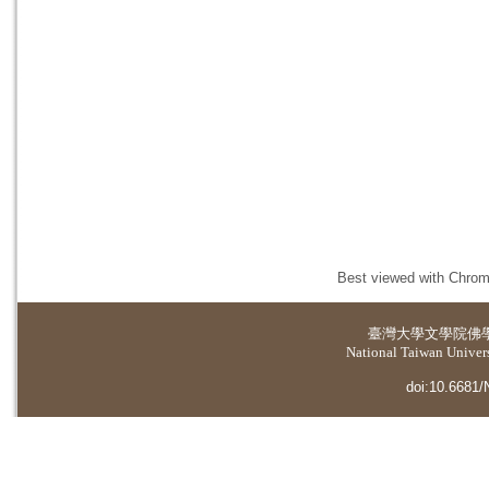
Best viewed with Chrome
臺灣大學
文學院佛
National Taiwan Universi
doi:10.6681