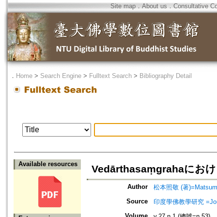
Site map
．
About us
．
Consultative C
．
Home
>
Search Engine
>
Fulltext Search
>
Bibliography Detail
Available resources
Vedārthasaṃgrahaにおけ
Author
松本照敬 (著)=Matsumoto
Source
印度學佛教學研究 =Journal 
Volume
v.27 n.1 (總號=n.53)