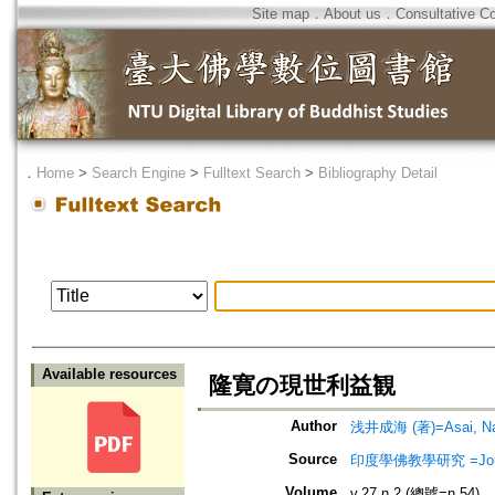
Site map
．
About us
．
Consultative C
．
Home
>
Search Engine
>
Fulltext Search
>
Bibliography Detail
Available resources
隆寛の現世利益観
Author
浅井成海 (著)=Asai, Nar
Source
印度學佛教學研究 =Journal 
Volume
v.27 n.2 (總號=n.54)