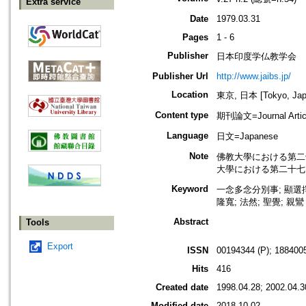
Extra service
Date
1979.03.31
Pages
1 - 6
Publisher
日本印度学仏教学会
Publisher Url
http://www.jaibs.jp/
Location
東京, 日本 [Tokyo, Jap
Content type
期刊論文=Journal Artic
Language
日文=Japanese
Note
佛教大學における第二十九回學術大
大學における第二十七回學術大會紀要
Keyword
一念多念分別事; 顯選擇
隆寬; 法然; 聖覺; 親鸞
Abstract
Tools
Export
ISSN
00194344 (P); 1884005
Hits
416
Created date
1998.04.28; 2002.04.3
Modified date
2018.10.02