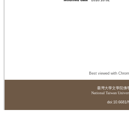
Best viewed with Chrome
臺灣大學
文學院佛
National Taiwan Universi
doi:10.6681