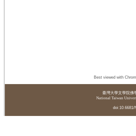
Best viewed with Chrome
臺灣大學
文學院佛
National Taiwan Universi
doi:10.6681