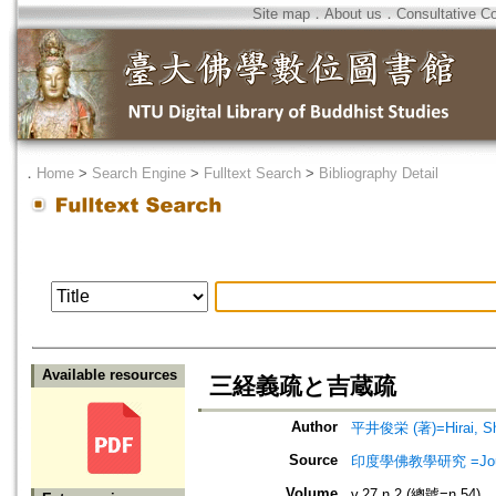
Site map
．
About us
．
Consultative C
．
Home
>
Search Engine
>
Fulltext Search
>
Bibliography Detail
Available resources
三経義疏と吉蔵疏
Author
平井俊栄 (著)=Hirai, Shu
Source
印度學佛教學研究 =Journal 
Volume
v.27 n.2 (總號=n.54)