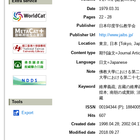
Extra service
Date
1979.03.31
Pages
22 - 28
Publisher
日本印度学仏教学会
Publisher Url
http://www.jaibs.jp/
Location
東京, 日本 [Tokyo, Jap
Content type
期刊論文=Journal Artic
Language
日文=Japanese
Note
佛教大學における第二十九回學術大
大學における第二十七回學術大會紀要
Keyword
維摩義疏; 吉藏の維摩疏
煌本; 南朝の成實師; 法
藏
Tools
ISSN
00194344 (P); 1884005
Export
Hits
607
Created date
1998.04.28; 2002.04.1
Modified date
2018.09.27