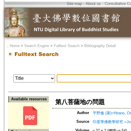
Site map
．
About us
．
Consultative C
．
Home
>
Search Engine
>
Fulltext Search
>
Bibliography Detail
Available resources
第八菩薩地の問題
Author
平野修 (著)=Hirano, Os
Source
印度學佛教學研究 =Journal 
Volume
v.27 n.2 (總號=n.54)