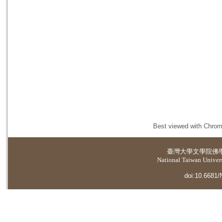
Best viewed with Chrome
臺灣大學
文學院佛
National Taiwan Universi
doi:10.6681