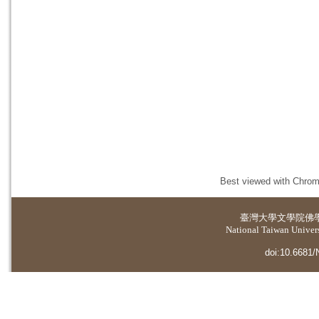
Best viewed with Chrome
臺灣大學
文學院佛
National Taiwan Universi
doi:10.6681