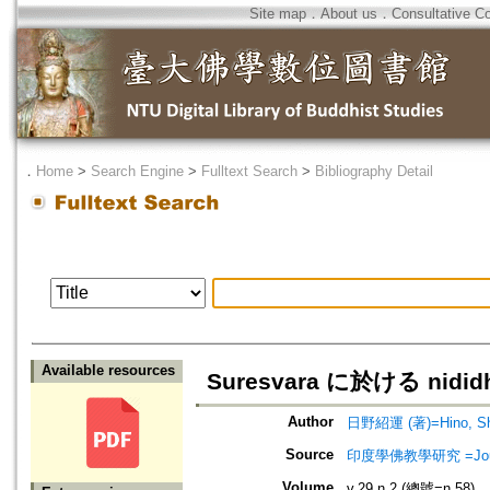
Site map
．
About us
．
Consultative C
．
Home
>
Search Engine
>
Fulltext Search
>
Bibliography Detail
Available resources
Suresvara に於ける nidi
Author
日野紹運 (著)=Hino, Sho
Source
印度學佛教學研究 =Journal 
Volume
v.29 n.2 (總號=n.58)