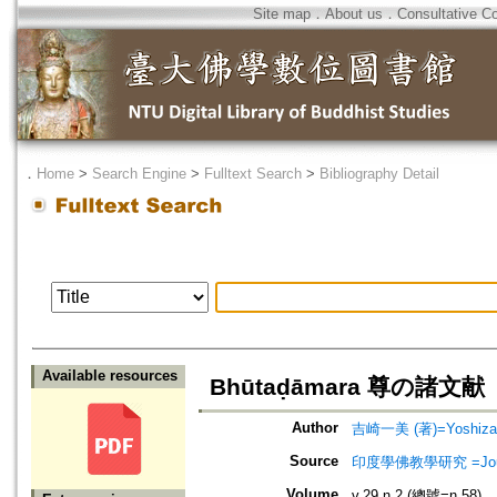
Site map
．
About us
．
Consultative C
．
Home
>
Search Engine
>
Fulltext Search
>
Bibliography Detail
Available resources
Bhūtaḍāmara 尊の諸文献
Author
吉崎一美 (著)=Yoshizaki
Source
印度學佛教學研究 =Journal 
Volume
v.29 n.2 (總號=n.58)