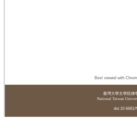
Best viewed with Chrome
臺灣大學
文學院佛
National Taiwan Universi
doi:10.6681