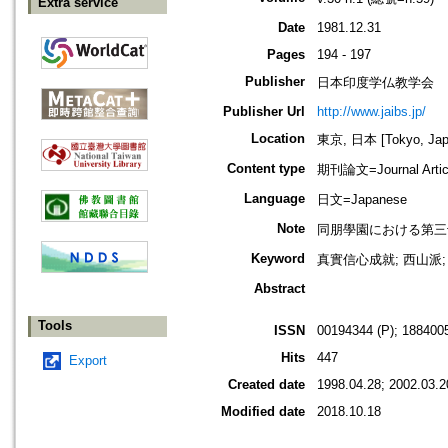
Extra service
Date
1981.12.31
Pages
194 - 197
Publisher
日本印度学仏教学会
Publisher Url
http://www.jaibs.jp/
Location
東京, 日本 [Tokyo, Jap
Content type
期刊論文=Journal Artic
Language
日文=Japanese
Note
同朋學園における第三十二回學術大會
Keyword
真實信心成就; 西山派;
Abstract
Tools
ISSN
00194344 (P); 1884005
Hits
447
Export
Created date
1998.04.28; 2002.03.2
Modified date
2018.10.18