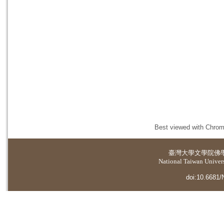
Best viewed with Chrome
臺灣大學
文學院佛
National Taiwan Universi
doi:10.6681