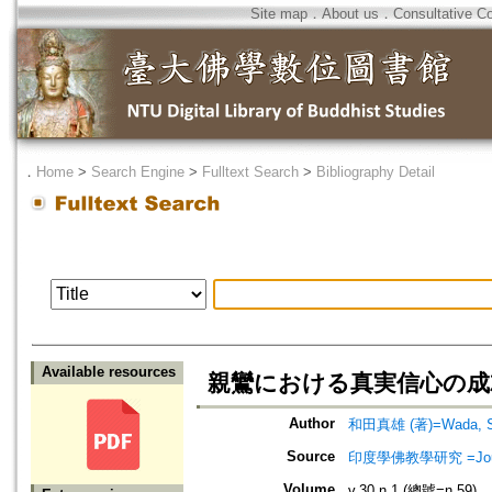
Site map
．
About us
．
Consultative C
．
Home
>
Search Engine
>
Fulltext Search
>
Bibliography Detail
Available resources
親鸞における真実信心の成
Author
和田真雄 (著)=Wada, Shi
Source
印度學佛教學研究 =Journal 
Volume
v.30 n.1 (總號=n.59)