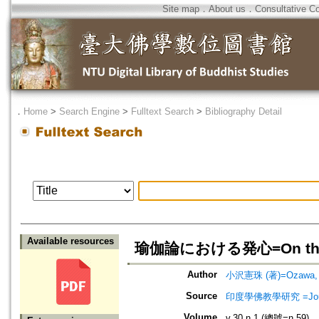
Site map
．
About us
．
Consultative C
．
Home
>
Search Engine
>
Fulltext Search
>
Bibliography Detail
Available resources
瑜伽論における発心=On the Cit
Author
小沢憲珠 (著)=Ozawa, Ke
Source
印度學佛教學研究 =Journal 
Volume
v.30 n.1 (總號=n.59)