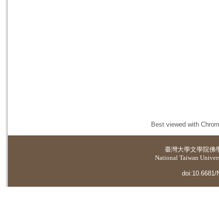
Best viewed with Chrome
臺灣大學
文學院佛
National Taiwan Universi
doi:10.6681