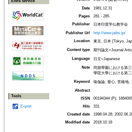
Extra service
Date
1981.12.31
Pages
281 - 285
Publisher
日本印度学仏教学会
Publisher Url
http://www.jaibs.jp/
Location
東京, 日本 [Tokyo, Jap
Content type
期刊論文=Journal Artic
Language
日文=Japanese
Note
同朋學園における第三十二回學術大會
學院大學における第二十七回學術大會
Keyword
瑜伽論; 發心; 菩薩地
Abstract
Tools
ISSN
00194344 (P); 1884005
Export
Hits
331
Created date
1998.04.28; 2002.06.2
Modified date
2018.10.18