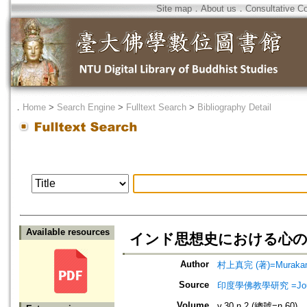
Site map
．
About us
．
Consultative C
．
Home
>
Search Engine
>
Fulltext Search
>
Bibliography Detail
Available resources
インド思想史における心の
Author
村上真完 (著)=Murakami,
Source
印度學佛教學研究 =Journal 
Volume
v.30 n.2 (總號=n.60)