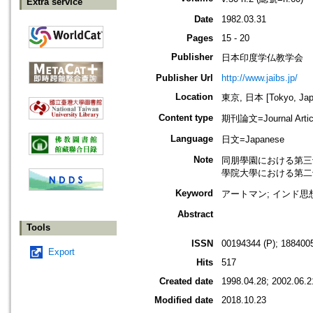
Extra service
Date
1982.03.31
Pages
15 - 20
Publisher
日本印度学仏教学会
Publisher Url
http://www.jaibs.jp/
Location
東京, 日本 [Tokyo, Jap
Content type
期刊論文=Journal Artic
Language
日文=Japanese
Note
同朋學園における第三十二回學術大會
學院大學における第二十七回學術大會
Keyword
アートマン; インド思想
Abstract
Tools
ISSN
00194344 (P); 1884005
Export
Hits
517
Created date
1998.04.28; 2002.06.2
Modified date
2018.10.23