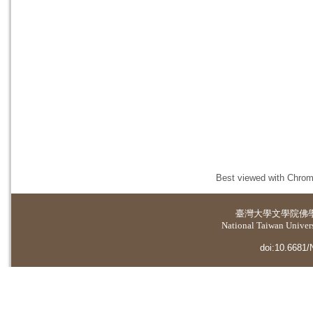
Best viewed with Chrome
臺灣大學
文學院佛
National Taiwan Universi
doi:10.6681