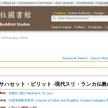
．
About us
．
Consultative Committee
．
Ask Librarian
．
Contribution
．
Copyrig
｜
Catalog
｜
Author Authority
｜
Google
｜
Search engine
．
Fulltext
．
Scriptures
．
L
>
Bibliography Detail
Advanced Search
．
Search Hist
サハセット・ピリット -現代スリ・ランカ仏教
thor
高橋壮 (著)=Takahashi, So (au.)
urce
印度學佛教學研究 =Journal of Indian and Buddhist Studies=Indogaku 
ume
v.30 n.2 (總號=n.60)