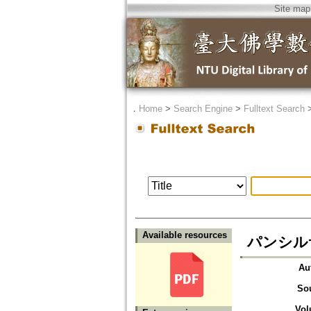
Site map
．
Home
>
Search Engine
>
Fulltext Search
Available resources
パンシル
Au
So
Vol