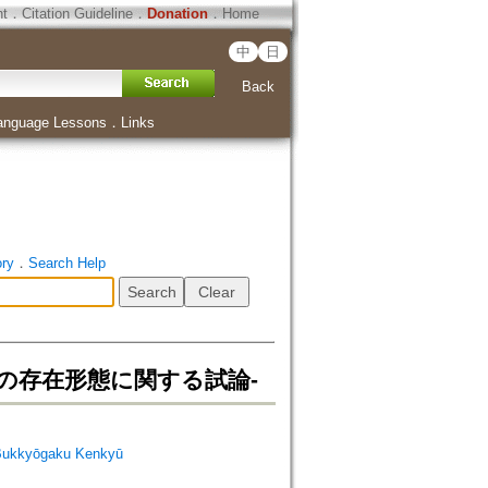
ht
．
Citation Guideline
．
Donation
．
Home
中
日
Back
anguage Lessons
．
Links
ory
．
Search Help
の存在形態に関する試論-
Bukkyōgaku Kenkyū