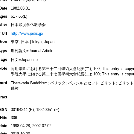
Date
1982.03.31
ages
61 - 66(L)
sher
日本印度学仏教学会
 Url
http://www.jaibs.jp/
tion
東京, 日本 [Tokyo, Japan]
type
期刊論文=Journal Article
uage
日文=Japanese
Note
同朋學園における第三十二回學術大會紀要(二); 100; This entry is copyrighted
學院大學における第二十七回學術大會紀要(二); 100; This entry is copyrighted
word
Theravada Buddhism; パリッタ; パンシルとセット ピリット; ピ
佛教
ract
ISSN
00194344 (P); 18840051 (E)
Hits
306
date
1998.04.28; 2002.07.02
date
2018.10.23