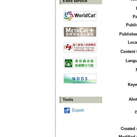
Extra service
P
Publi
Publisher
Loca
Content 
Lang
Key
Abst
Tools
Export
Created 
Modified 