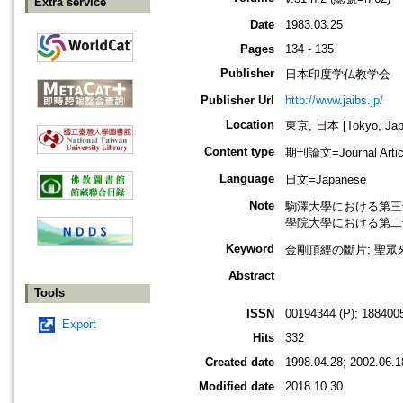
Extra service
Date
1983.03.25
Pages
134 - 135
Publisher
日本印度学仏教学会
Publisher Url
http://www.jaibs.jp/
Location
東京, 日本 [Tokyo, Jap
Content type
期刊論文=Journal Artic
Language
日文=Japanese
Note
駒澤大學における第三十三回學術大會
學院大學における第二十七回學術大會
Keyword
金剛頂經の斷片; 聖眾來
Abstract
Tools
ISSN
00194344 (P); 1884005
Export
Hits
332
Created date
1998.04.28; 2002.06.1
Modified date
2018.10.30