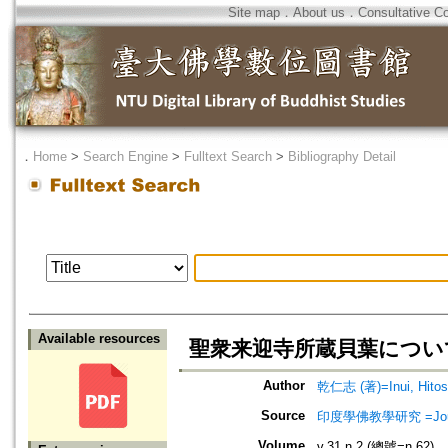
Site map
．
About us
．
Consultative C
．
Home
>
Search Engine
>
Fulltext Search
>
Bibliography Detail
Available resources
聖衆来迎寺所蔵貝葉について
Author
乾仁志 (著)=Inui, Hitosh
Source
印度學佛教學研究 =Journal 
Volume
v.31 n.2 (總號=n.62)