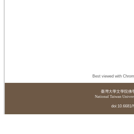
Best viewed with Chrome
臺灣大學
文學院佛
National Taiwan Universi
doi:10.6681