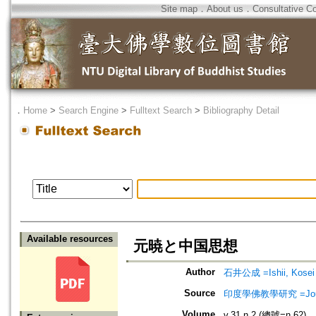
Site map
．
About us
．
Consultative C
．
Home
>
Search Engine
>
Fulltext Search
>
Bibliography Detail
Available resources
元暁と中国思想
Author
石井公成 =Ishii, Kosei
Source
印度學佛教學研究 =Journal 
Volume
v.31 n.2 (總號=n.62)