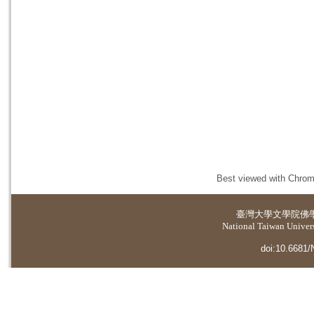
Best viewed with Chrome
臺灣大學
文學院佛
National Taiwan Universi
doi:10.6681