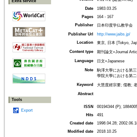
Extra service
Date
1983.03.25
Pages
164 - 167
Publisher
日本印度学仏教学会
Publisher Url
http://www.jaibs.jp/
Location
東京, 日本 [Tokyo, Jap
Content type
期刊論文=Journal Artic
Language
日文=Japanese
Note
駒澤大學における第三十三回學術大會
學院大學における第二十七回學術大會
Keyword
大慧度經宗要; 儒教; 老
Abstract
Tools
ISSN
00194344 (P); 1884005
Export
Hits
491
Created date
1998.04.28; 2002.06.1
Modified date
2018.10.25