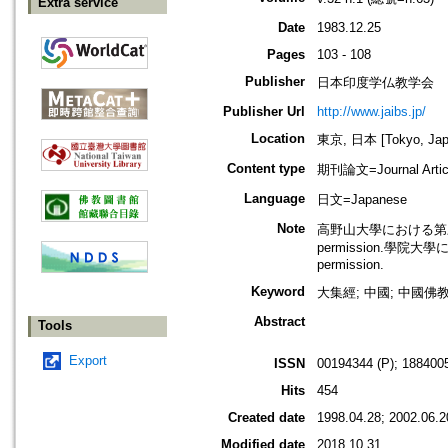
Extra service
Date
1983.12.25
Pages
103 - 108
Publisher
日本印度学仏教学会
Publisher Url
http://www.jaibs.jp/
Location
東京, 日本 [Tokyo, Jap
Content type
期刊論文=Journal Artic
Language
日文=Japanese
Note
高野山大學における第三十四回學術
permission.學院大學にお
permission.
Keyword
大集經; 中國; 中國佛教
Abstract
Tools
Export
ISSN
00194344 (P); 1884005
Hits
454
Created date
1998.04.28; 2002.06.2
Modified date
2018.10.31