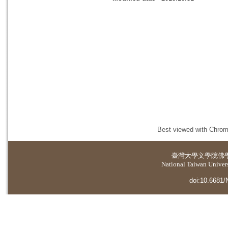
Best viewed with Chrome
臺灣大學
文學院佛
National Taiwan Universi
doi:10.6681