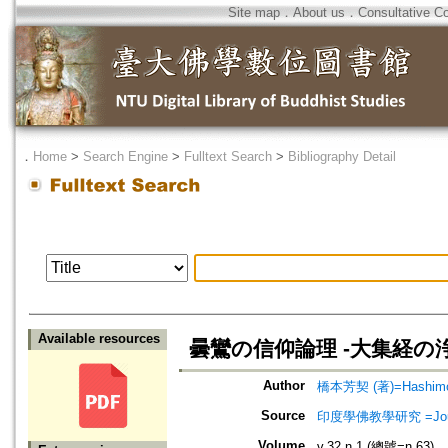
Site map
．
About us
．
Consultative C
．
Home
>
Search Engine
>
Fulltext Search
>
Bibliography Detail
Available resources
曇鸞の信仰論理 -大集経の
Author
橋本芳契 (著)=Hashimoto
Source
印度學佛教學研究 =Journal 
Volume
v.32 n.1 (總號=n.63)