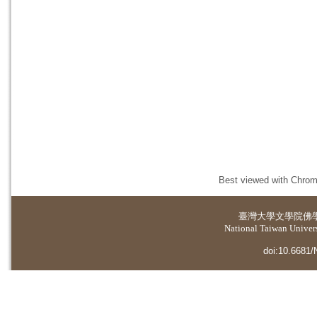
Best viewed with Chrome
臺灣大學
文學院佛
National Taiwan Universi
doi:10.6681