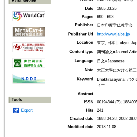
Extra service
Date
1985.03.25
Pages
690 - 693
Publisher
日本印度学仏教学会
Publisher Url
http://www.jaibs.jp/
Location
東京, 日本 [Tokyo, Jap
Content type
期刊論文=Journal Artic
Language
日文=Japanese
Note
大正大學における第三十五回學術大學
Keyword
Bhaktirasayan
ィー
Abstract
Tools
ISSN
00194344 (P); 1884005
Export
Hits
241
Created date
1998.04.28; 2002.08.0
Modified date
2018.11.08