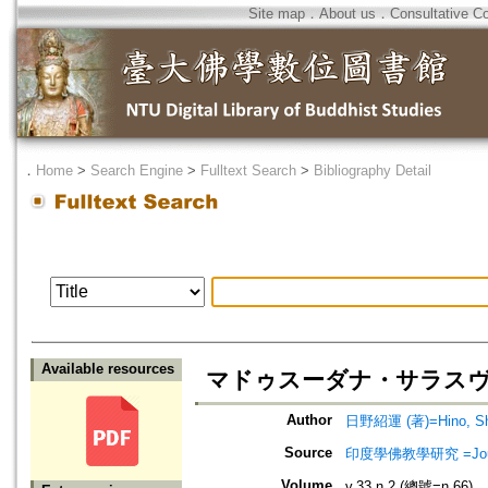
Site map
．
About us
．
Consultative C
．
Home
>
Search Engine
>
Fulltext Search
>
Bibliography Detail
Available resources
マドゥスーダナ・サラス
Author
日野紹運 (著)=Hino, Sho
Source
印度學佛教學研究 =Journal 
Volume
v.33 n.2 (總號=n.66)