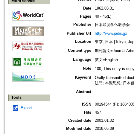
Extra service
Date
1962.03.31
Pages
40 - 46(L)
Publisher
日本印度学仏教学会
Publisher Url
http://www.jaibs.jp/
Location
東京, 日本 [Tokyo, Jap
Content type
期刊論文=Journal Artic
Language
英文=English
Note
100; This entry i
Keyword
Orally-transmitted do
法門; 本覺思想; 日本佛
Abstract
Tools
ISSN
00194344 (P); 1884005
Export
Hits
457
Created date
2001.01.02
Modified date
2018.05.09