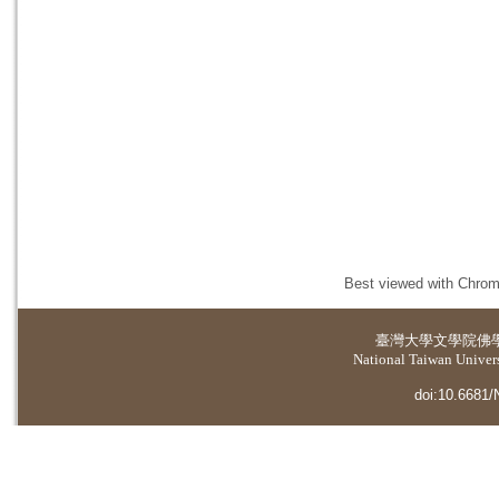
Best viewed with Chrome
臺灣大學
文學院佛
National Taiwan Universi
doi:10.6681