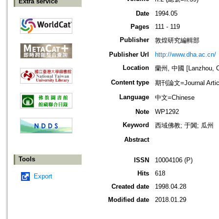
Extra service
Date
1994.05
Pages
111 - 119
Publisher
敦煌研究編輯部
Publisher Url
http://www.dha.ac.cn/
Location
蘭州, 中國 [Lanzhou, C
Content type
期刊論文=Journal Artic
Language
中文=Chinese
Note
WP1292
Keyword
西域佛教; 于闐; 瓜州
Abstract
Tools
ISSN
10004106 (P)
Hits
618
Export
Created date
1998.04.28
Modified date
2018.01.29