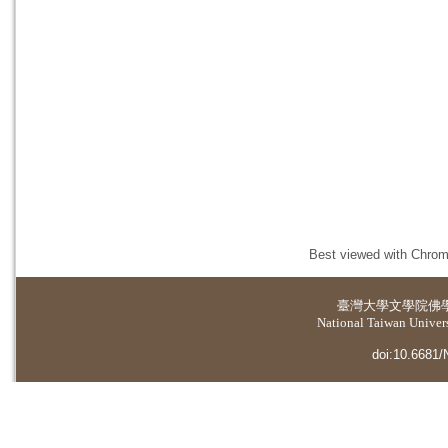
Best viewed with Chrome
臺灣大學
文學院佛
National Taiwan Universi
doi:10.6681