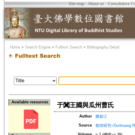
Site map
．
About us
．
Consultative C
．
Home
>
Search Engine
>
Fulltext Search
>
Bibliography Detail
Available resources
于闐王國與瓜州曹氏
Author
榮新江
Source
敦煌研究=Dunhuang Re
Volume
n.2 (總號=n.39)