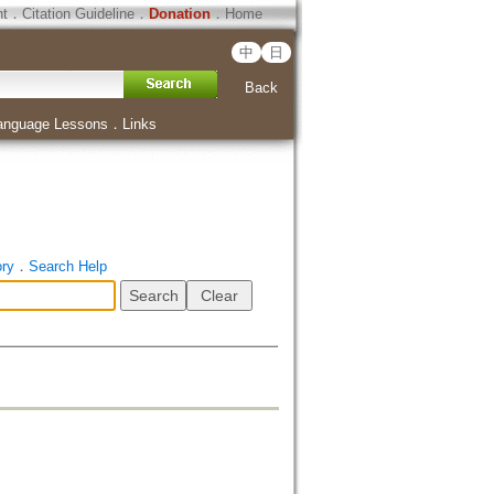
ht
．
Citation Guideline
．
Donation
．
Home
中
日
Back
anguage Lessons
．
Links
ory
．
Search Help