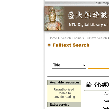
Site map
．
Home
>
Search Engine
>
Fulltext Search
Available resources
論《心經
Unauthorized
Unable to
Au
provide reading
So
Extra service
Vol