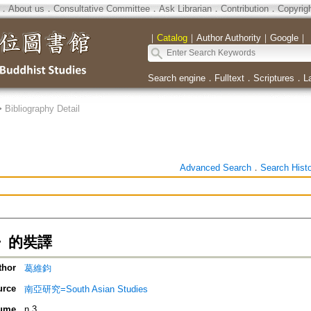
．
About us
．
Consultative Committee
．
Ask Librarian
．
Contribution
．
Copyrig
｜
Catalog
｜
Author Authority
｜
Google
｜
Search engine
．
Fulltext
．
Scriptures
．
L
>
Bibliography Detail
Advanced Search
．
Search Hist
》的奘譯
thor
葛維鈞
urce
南亞研究=South Asian Studies
ume
n.3