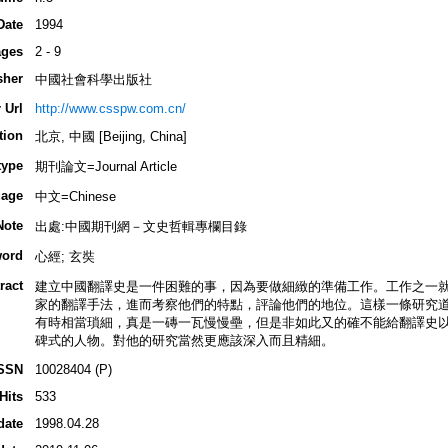
Date
1994
ges
2 - 9
sher
中國社會科學出版社
 Url
http://www.csspw.com.cn/
tion
北京, 中國 [Beijing, China]
type
期刊論文=Journal Article
age
中文=Chinese
Note
出處:中國期刊網－文史哲輯專欄目錄
ord
心經; 玄奘
ract
建立中國翻譯史是一件困難的事，因為要做細緻的準備工作。工作之一
家的翻譯手法，進而考察他們的特點，評論他們的地位。這樣一條研究道
有時相當瑣細，真是一磚一瓦慢慢壘，但是非如此又的確不能給翻譯史以
碑式的人物。對他的研究當然更應該深入而且精細。
SSN
10028404 (P)
Hits
533
date
1998.04.28