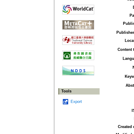
Pa
Publi
Publisher
Loca
Content 
Langu
Keyw
Abst
Tools
Export
I
Created 