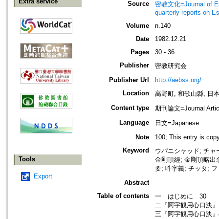
Extra service
Source
密教文化=Journal of Es
quarterly reports on 
Volume
n.140
Date
1982.12.21
Pages
30 - 36
Publisher
密教研究会
Publisher Url
http://aebss.org/
Location
高野町, 和歌山縣, 日本 [K
Content type
期刊論文=Journal Artic
Language
日文=Japanese
Note
100; This entry is co
Keyword
ウパニシャッド; チャ
Tools
金剛頂經; 金剛頂略出念
要; 吽字義; チッタ; 
Export
Abstract
Table of contents
一 はじめに 30
二『阿字観用心口決』
三『阿字観用心口決』