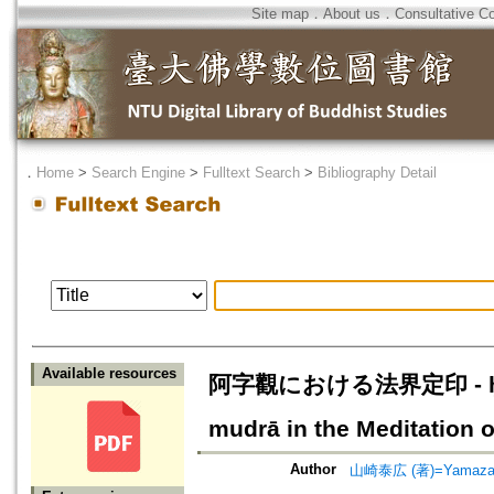
Site map
．
About us
．
Consultative C
．
Home
>
Search Engine
>
Fulltext Search
>
Bibliography Detail
Available resources
阿字觀における法界定印 - ḥrd
mudrā in the Meditation o
Author
山崎泰広 (著)=Yamazaki,