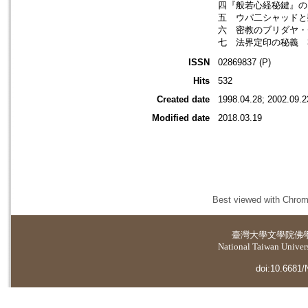
四『般若心経秘鍵』の
五 ウパ二シャッドと
六 密教のブリダヤ・
七 法界定印の秘義 
ISSN
02869837 (P)
Hits
532
Created date
1998.04.28; 2002.09.2
Modified date
2018.03.19
Best viewed with Chrome
臺灣大學
文學院佛
National Taiwan Universi
doi:10.6681