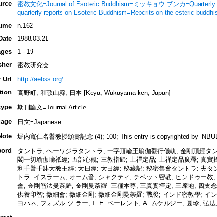
urce
密教文化=Journal of Esoteric Buddhism=ミッキョウ ブンカ=Quarterly rep
quarterly reports on Esoteric Buddhism=Repcrits on the esteric buddh
ume
n.162
Date
1988.03.21
ages
1 - 19
sher
密教研究会
 Url
http://aebss.org/
tion
高野町, 和歌山縣, 日本 [Koya, Wakayama-ken, Japan]
type
期刊論文=Journal Article
uage
日文=Japanese
Note
堀內寬仁名譽教授頌壽記念 (4); 100; This entry is copyrighted by INBUDS,
word
タントラ; ヘーワジラタントラ; 一字頂輪王瑜伽觀行儀軌; 金剛頂經タン
閣一切瑜伽瑜祗經; 五部心觀; 三教指歸; 上禪定品; 上禪定品廣釋; 真
利千譬千缽大教王經; 大日經; 大日經; 秘藏記; 秘密集會タントラ; 夫タ
トラ; イスラーム; オーム音; シャクティ; チベット密教; ヒンドゥー教;
會; 金剛智法曼荼羅; 金剛曼荼羅; 三種本尊; 三真實禪定; 三摩地; 四支念
供養印智; 微細會; 微細金剛; 微細金剛曼荼羅; 戰後; インド密教學; イン
ヨハネ; フォズル ツ ラー; T. E. ベーレント; A. ムケルジー; 圓珍; 弘法