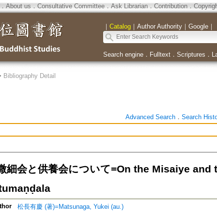
．
About us
．
Consultative Committee
．
Ask Librarian
．
Contribution
．
Copyrig
｜
Catalog
｜
Author Authority
｜
Google
｜
Search engine
．
Fulltext
．
Scriptures
．
L
>
Bibliography Detail
Advanced Search
．
Search Hist
会と供養会について=On the Misaiye and the 
tumaṇḍala
thor
松長有慶 (著)=Matsunaga, Yukei (au.)