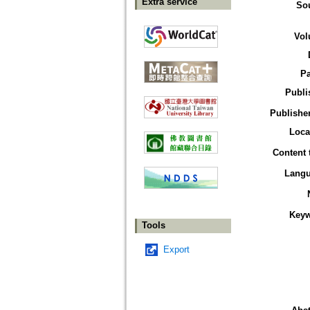
Extra service
So
Vol
P
Publi
Publisher
Loca
Content 
Lang
Key
Tools
Export