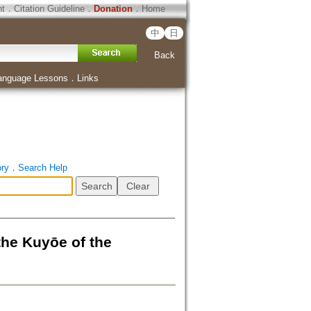
ht
．
Citation Guideline
．
Donation
．
Home
中
日
Back
anguage Lessons
．
Links
ory
．
Search Help
Kuyōe of the