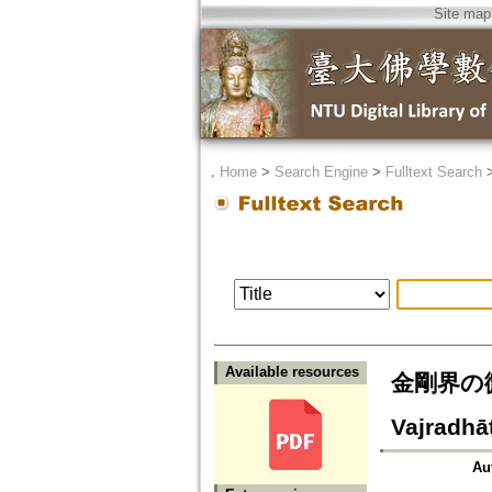
Site map
．
Home
>
Search Engine
>
Fulltext Search
Available resources
金剛界の微細
Vajradhā
Au