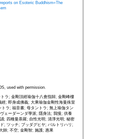
orts on Esoteric Buddhism=The
isem
 used with permission.
トラ; 金剛頂經瑜伽十八會指歸; 金剛峰樓
實攝經; 即身成佛義; 大乘瑜伽金剛性海曼殊室
ントラ; 福音書; 母タントラ; 無上瑜伽タン
 ヴェーダーンダ學派; 隱身法; 我慢; 供養
誦; 四種曼荼羅; 自性光明; 清淨光明; 秘密
ド; ツッチ; ブッダグヒヤ; バルトリハリ;
大師; 不空; 金剛智; 施護; 惠果