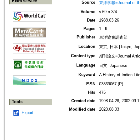
Extra service
Source
東洋学報=Journal of t
Volume
v.69 n.3/4
Date
1988.03.26
Pages
1 - 9
Publisher
東洋協會調査部
Location
東京, 日本 [Tokyo, Jap
Content type
期刊論文=Journal Artic
Language
日文=Japanese
Keyword
A History of Indian
ISSN
03869067 (P)
Hits
475
Created date
1998.04.28; 2002.09.1
Tools
Modified date
2020.08.03
Export