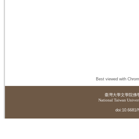
Best viewed with Chrome
臺灣大學
文學院佛
National Taiwan Universi
doi:10.6681