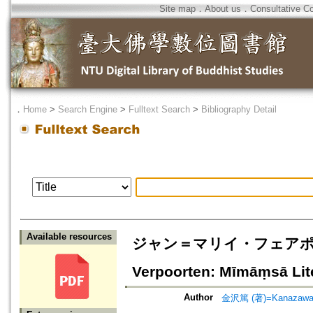
Site map
．
About us
．
Consultative C
．
Home
>
Search Engine
>
Fulltext Search
>
Bibliography Detail
Available resources
ジャン＝マリイ・フェアポー
Verpoorten: Mīmāṃsā Lit
Author
金沢篤 (著)=Kanazawa, A