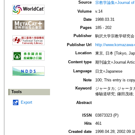
Source
宗教学論集=Journal o
Volume
v.14
Date
1988.03.31
Pages
185 - 202
Publisher
駒沢大学宗教学研究会
Publisher Url
http://www.komazawa-u
Location
東京, 日本 [Tokyo, Jap
Content type
期刊論文=Journal Artic
Language
日文=Japanese
Note
100; This entry is cop
Keyword
ジャータカ; ジャータカ注
Tools
修驗道研究; 鎌田茂雄;
Export
Abstract
ISSN
03873323 (P)
Hits
461
Created date
1998.04.28; 2002.09.1