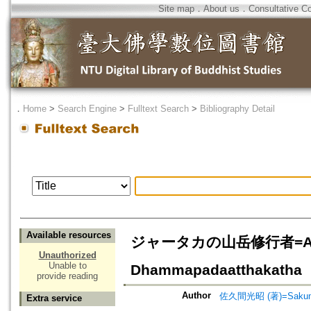
Site map
．
About us
．
Consultative C
．
Home
>
Search Engine
>
Fulltext Search
>
Bibliography Detail
Available resources
ジャータカの山岳修行者=Ascetics
Unauthorized
Unable to
Dhammapadaatthakatha
provide reading
Author
佐久間光昭 (著)=Sakuma,
Extra service