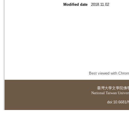
Modified date
2018.11.02
Best viewed with Chrome
臺灣大學
文學院佛
National Taiwan Universi
doi:10.6681