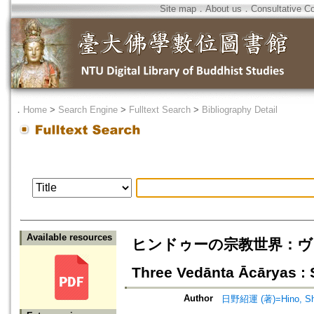
Site map
．
About us
．
Consultative C
．
Home
>
Search Engine
>
Fulltext Search
>
Bibliography Detail
Available resources
ヒンドゥーの宗教世界：ヴェー
Three Vedānta Ācāryas :
Author
日野紹運 (著)=Hino, Sho