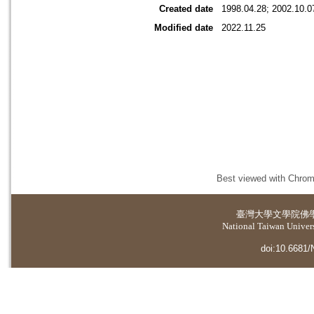
Created date
1998.04.28; 2002.10.0
Modified date
2022.11.25
Best viewed with Chrome
臺灣大學
文學院佛
National Taiwan Universi
doi:10.6681