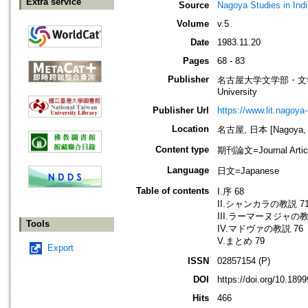
Extra service
Source
Nagoya Studies in In
Volume
v.5
Date
1983.11.20
Pages
68 - 83
Publisher
名古屋大学文学部・文学研究科イン
University
Publisher Url
https://www.lit.nagoya
Location
名古屋, 日本 [Nagoya, 
Content type
期刊論文=Journal Artic
Language
日文=Japanese
Table of contents
I.序 68
II.シャンカラの教説 7
III.ラーマーヌジャの教
Tools
IV.マドヴァの教説 76
V.まとめ 79
Export
ISSN
02857154 (P)
DOI
https://doi.org/10.189
Hits
466