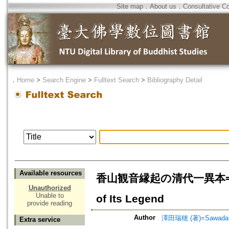
Site map
．
About us
．
Consultative C
．
Home
>
Search Engine
>
Fulltext Search
>
Bibliography Detail
Available resources
香山観音縁起の清代一異本=Xiang 
Unauthorized
Unable to
of Its Legend
provide reading
Author
澤田瑞穂 (著)=Sawada, M
Extra service