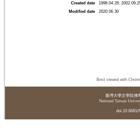
Created date
1998.04.28; 2002.09.2
Modified date
2020.06.30
Best viewed with Chrome
臺灣大學
文學院佛
National Taiwan Universi
doi:10.6681