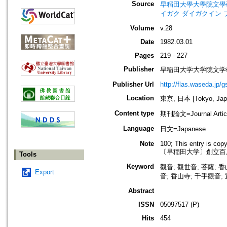
Source
早稻田大學大學院文學研究科紀要=Bu
イガク ダイガクイン 
Volume
v.28
Date
1982.03.01
Pages
219 - 227
Publisher
早稲田大学大学院文学研究科=Grad
Publisher Url
http://flas.waseda.jp/g
Location
東京, 日本 [Tokyo, Jap
Content type
期刊論文=Journal Artic
Language
日文=Japanese
Note
100; This entry is cop
〔早稲田大学〕創立百
Tools
Keyword
觀音; 觀世音; 菩薩; 香
Export
音; 香山寺; 千手觀音;
Abstract
ISSN
05097517 (P)
Hits
454