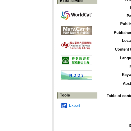
Extra service
Pa
Publi
Publisher
Loca
Content 
Langu
Keyw
Abst
Tools
Table of cont
Export
I