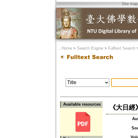
Site map
．
Home
>
Search Engine
>
Fulltext Search
Available resources
《大日經
Au
So
Vol