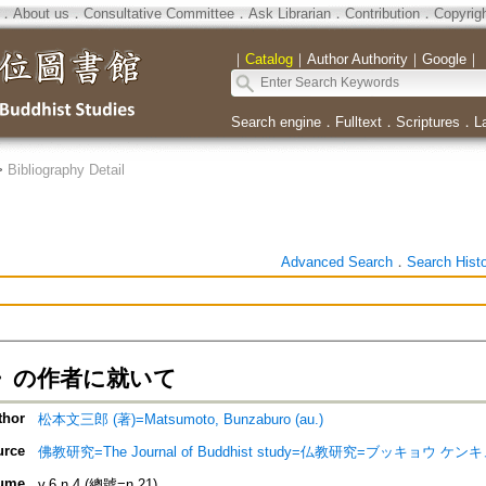
．
About us
．
Consultative Committee
．
Ask Librarian
．
Contribution
．
Copyrig
｜
Catalog
｜
Author Authority
｜
Google
｜
Search engine
．
Fulltext
．
Scriptures
．
L
>
Bibliography Detail
Advanced Search
．
Search Hist
》の作者に就いて
thor
松本文三郎 (著)=Matsumoto, Bunzaburo (au.)
urce
佛教研究=The Journal of Buddhist study=仏教研究=ブッキョウ ケン
ume
v.6 n.4 (總號=n.21)