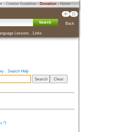
ht
．
Citation Guideline
．
Donation
．
Home
中
日
Back
anguage Lessons
．
Links
ory
．
Search Help
キュウ