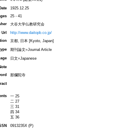
Date
1925.12.25
ges
25 - 41
sher
大谷大学仏教研究会
 Url
http://www.daitopb.co.jp/
tion
京都, 日本 [Kyoto, Japan]
type
期刊論文=Journal Article
age
日文=Japanese
Note
ord
那爛陀寺
ract
ents
一 25
二 27
三 31
四 34
五 36
SSN
0913235X (P)