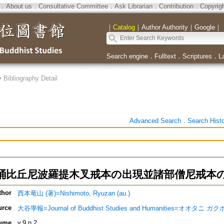
．
About us
．
Consultative Committee
．
Ask Librarian
．
Contribution
．
Copyrig
｜
Catalog
｜
Author Authority
｜
Google
｜
Search engine
．
Fulltext
．
Scriptures
．
L
>
Bibliography Detail
Advanced Search
．
Search Hist
誦比丘尼波羅提木叉戒本の出現並諸部僧尼戒本
thor
西本竜山 (著)=Nishimoto, Ryuzan (au.)
urce
大谷學報=Journal of Buddhist Studies and Humanities=オオタニ ガ
ume
v.9 n.2