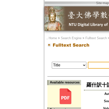
Site map
．
Home
>
Search Engine
>
Fulltext Search
Available resources
羅什訳十
Au
So
Vol