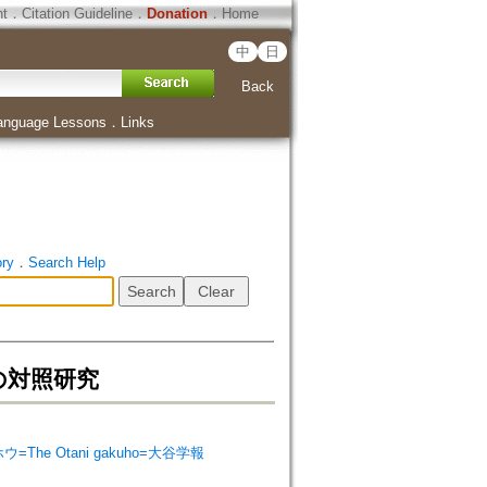
ht
．
Citation Guideline
．
Donation
．
Home
中
日
Back
anguage Lessons
．
Links
ory
．
Search Help
の対照研究
クホウ=The Otani gakuho=大谷学報