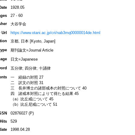
Date
1928.05
ges
27 - 60
sher
大谷学会
 Url
https://www.otani.ac.jp/cri/nab3mq00000014de.html
tion
京都, 日本 [Kyoto, Japan]
type
期刊論文=Journal Article
age
日文=Japanese
ord
五分律; 四分律; 十誦律
ents
一 経録の対照 27
二 訳文の対照 31
三 長井博士の諸部戒本の対照について 40
四 諸戒本対照によりて得たる結果 45
（a）比丘戒について 45
（b）比丘尼戒について 51
SSN
02876027 (P)
Hits
529
date
1998.04.28