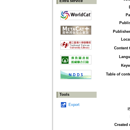
Extra service
Pa
Publi
Publisher
Loca
Content 
Langu
Keyw
Table of cont
Tools
Export
I
Created 