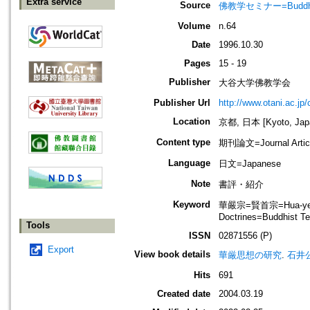
Extra service
Source
佛教学セミナー=Buddh
Volume
n.64
Date
1996.10.30
Pages
15 - 19
Publisher
大谷大学佛教学会
Publisher Url
http://www.otani.ac.j
Location
京都, 日本 [Kyoto, Jap
Content type
期刊論文=Journal Artic
Language
日文=Japanese
Note
書評・紹介
Keyword
華嚴宗=賢首宗=Hua-yen B
Doctrines=Buddhist T
Tools
ISSN
02871556 (P)
Export
View book details
華厳思想の研究
.
石井
Hits
691
Created date
2004.03.19