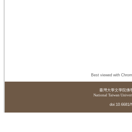
Best viewed with Chrome
臺灣大學
文學院佛
National Taiwan Universi
doi:10.6681