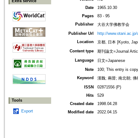
Extra service
Date
1965.10.30
Pages
83 - 95
Publisher
大谷大学佛教学会
Publisher Url
http://www.otani.ac.j
Location
京都, 日本 [Kyoto, Jap
Content type
期刊論文=Journal Artic
Language
日文=Japanese
Note
100; This entry is cop
Keyword
漢魏; 兩晉; 南北朝; 
ISSN
02871556 (P)
Hits
529
Tools
Created date
1998.04.28
Export
Modified date
2022.04.15