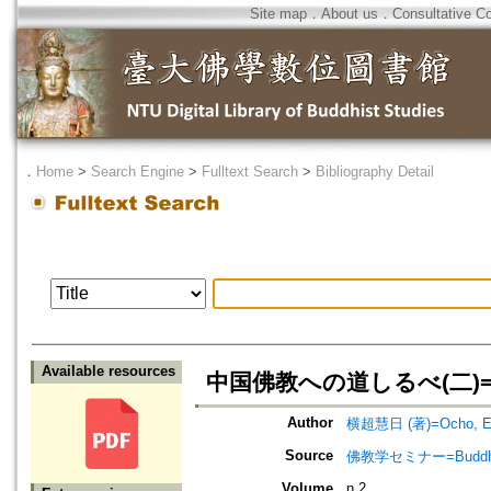
Site map
．
About us
．
Consultative C
．
Home
>
Search Engine
>
Fulltext Search
>
Bibliography Detail
Available resources
中国佛教への道しるべ(二)=A Gui
Author
横超慧日 (著)=Ocho, Eni
Source
佛教学セミナー=Buddh
Volume
n.2