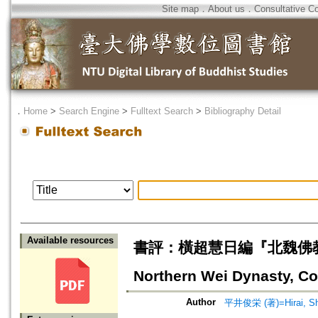
Site map
．
About us
．
Consultative C
．
Home
>
Search Engine
>
Fulltext Search
>
Bibliography Detail
Available resources
書評：橫超慧日編『北魏佛教の研究』=
Northern Wei Dynasty, C
Author
平井俊栄 (著)=Hirai, Shu