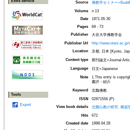
Extra service
Source
佛教学セミナー=Buddh
Volume
n.13
Date
1971.05.30
Pages
69 - 73
Publisher
大谷大学佛教学会
Publisher Url
http://www.otani.ac.j
Location
京都, 日本 [Kyoto, Jap
Content type
期刊論文=Journal Artic
Language
日文=Japanese
Note
1.This entry is copyri
書評・紹介
Keyword
北魏佛教
Tools
ISSN
02871556 (P)
Export
View book details
北魏仏教の研究
.
横超慧
Hits
672
Created date
1998.04.28