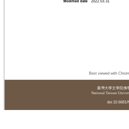
Modified date
2022.03.31
Best viewed with Chrome
臺灣大學
文學院佛
National Taiwan Universi
doi:10.6681