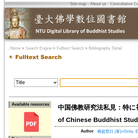
Site map
．
About us
．
Consultative C
．
Home
>
Search Engine
>
Fulltext Search
>
Bibliography Detail
Available resources
中国佛教研究法私見：特に初歩の学
of Chinese Buddhist Stud
Author
横超慧日 (著)=Ocho, Eni