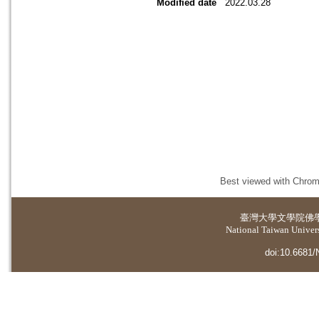
Modified date
2022.03.28
Best viewed with Chrome
臺灣大學
文學院佛
National Taiwan Universi
doi:10.6681