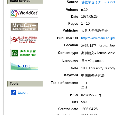
Extra service
Source
佛教学セミナー=Buddh
Volume
n.19
Date
1974.05.25
Pages
1 - 10
Publisher
大谷大学佛教学会
Publisher Url
http://www.otani.ac.j
Location
京都, 日本 [Kyoto, Jap
Content type
期刊論文=Journal Artic
Language
日文=Japanese
Note
100; This entry is cop
Keyword
中國佛教研究法
Table of contents
一 1
Tools
二 5
Export
ISSN
02871556 (P)
Hits
589
Created date
1998.04.28